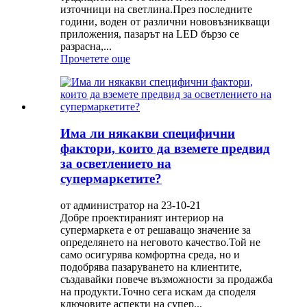
източници на светлина.През последните
години, воден от различни нововъзникващи
приложения, пазарът на LED бързо се
разрасна,...
Прочетете още
Има ли някакви специфични
фактори, които да вземете предвид
за осветлението на
супермаркетите?
от администратор на 23-10-21
Добре проектираният интериор на
супермаркета е от решаващо значение за
определянето на неговото качество.Той не
само осигурява комфортна среда, но и
подобрява пазаруването на клиентите,
създавайки повече възможности за продажба
на продукти.Точно сега искам да споделя
ключовите аспекти на супер...