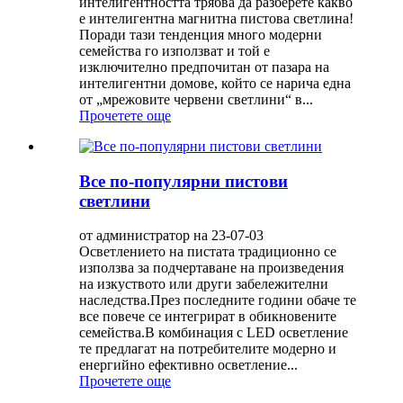
интелигентността трябва да разберете какво
е интелигентна магнитна пистова светлина!
Поради тази тенденция много модерни
семейства го използват и той е
изключително предпочитан от пазара на
интелигентни домове, който се нарича една
от „мрежовите червени светлини“ в...
Прочетете още
Все по-популярни пистови
светлини
от администратор на 23-07-03
Осветлението на пистата традиционно се
използва за подчертаване на произведения
на изкуството или други забележителни
наследства.През последните години обаче те
все повече се интегрират в обикновените
семейства.В комбинация с LED осветление
те предлагат на потребителите модерно и
енергийно ефективно осветление...
Прочетете още