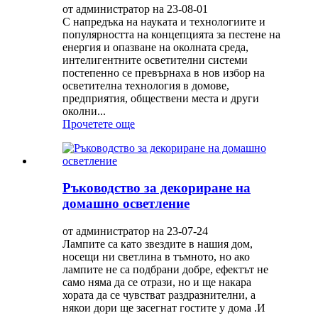
от администратор на 23-08-01
С напредъка на науката и технологиите и
популярността на концепцията за пестене на
енергия и опазване на околната среда,
интелигентните осветителни системи
постепенно се превърнаха в нов избор на
осветителна технология в домове,
предприятия, обществени места и други
околни...
Прочетете още
Ръководство за декориране на
домашно осветление
от администратор на 23-07-24
Лампите са като звездите в нашия дом,
носещи ни светлина в тъмното, но ако
лампите не са подбрани добре, ефектът не
само няма да се отрази, но и ще накара
хората да се чувстват раздразнителни, а
някои дори ще засегнат гостите у дома .И