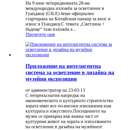
На 9 юни четиридневната 28-ма
международна изложба за осветление в
Гуанджоу (GILE) беше официално
стартирана на Китайския панаир за внос и
износ в Гуанджоу.С темата „Светлина +
бъдеще“ тази изложба е...
Прочетете още
Приложение на интелигентна
система за осветление в дизайна на
музейни експозиции
от администратор на 23-03-13
С непрекъснатия напредък на
икономическото и културното строителство
хората имат все по-високи изисквания към
културата и изкуството.Посещението на
музеи се превърна във важна част от
културния живот на хората и използването
на осветление в дизайна на музейните