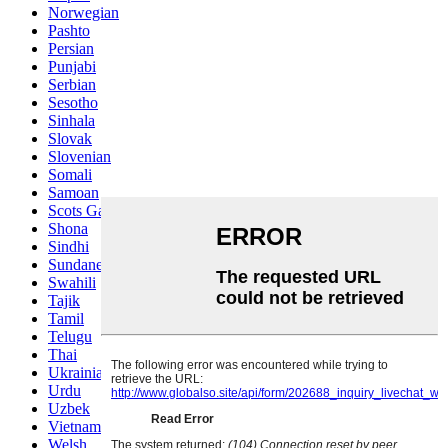
Norwegian
Pashto
Persian
Punjabi
Serbian
Sesotho
Sinhala
Slovak
Slovenian
Somali
Samoan
Scots Gaelic
Shona
Sindhi
Sundanese
Swahili
Tajik
Tamil
Telugu
Thai
Ukrainian
Urdu
Uzbek
Vietnamese
Welsh