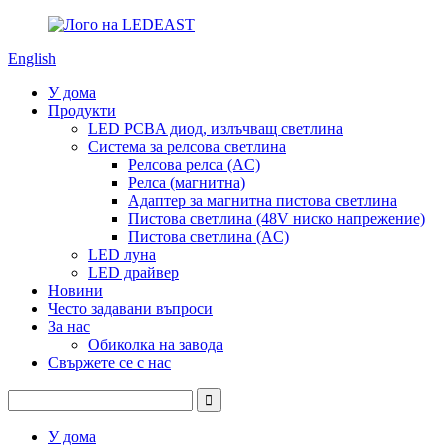
English
У дома
Продукти
LED PCBA диод, излъчващ светлина
Система за релсова светлина
Релсова релса (AC)
Релса (магнитна)
Адаптер за магнитна пистова светлина
Пистова светлина (48V ниско напрежение)
Пистова светлина (AC)
LED луна
LED драйвер
Новини
Често задавани въпроси
За нас
Обиколка на завода
Свържете се с нас
У дома