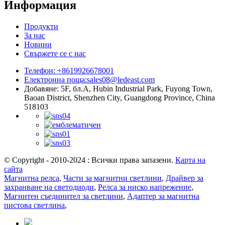
Информация
Продукти
За нас
Новини
Свържете се с нас
Телефон: +8619926678001
Електронна поща:
sales08@ledeast.com
Добавяне: 5F, бл.A, Hubin Industrial Park, Fuyong Town,
Baoan District, Shenzhen City, Guangdong Province, China
518103
© Copyright - 2010-2024 : Всички права запазени.
Карта на
сайта
Магнитна релса
,
Части за магнитни светлини
,
Драйвер за
захранване на светодиоди
,
Релса за ниско напрежение
,
Магнитен съединител за светлини
,
Адаптер за магнитна
пистова светлина
,