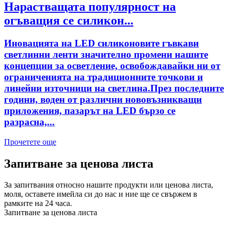
Нарастващата популярност на
огъващия се силикон...
Иновацията на LED силиконовите гъвкави
светлинни ленти значително промени нашите
концепции за осветление, освобождавайки ни от
ограниченията на традиционните точкови и
линейни източници на светлина.През последните
години, воден от различни нововъзникващи
приложения, пазарът на LED бързо се
разрасна,...
Прочетете още
Запитване за ценова листа
За запитвания относно нашите продукти или ценова листа,
моля, оставете имейла си до нас и ние ще се свържем в
рамките на 24 часа.
Запитване за ценова листа